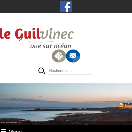
La Pointe de Men Meur, au coucher du soleil
Menu