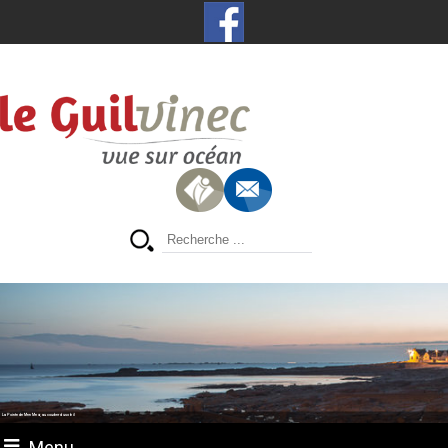
La Pointe de Men Meur, au coucher du soleil
Menu