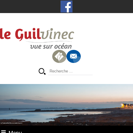
La Pointe de Men Meur, au coucher du soleil
Menu