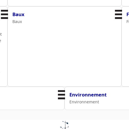
Baux
Baux
F
t
e
e
Environnement
Environnement