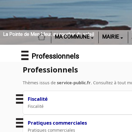
La Pointe de Men Meur, au coucher du soleil
ACCUEIL
MA COMMUNE
MAIRIE
Professionnels
Professionnels
Thèmes issus de
service-public.fr
. Consultez à tout 
Fiscalité
Fiscalité
Pratiques commerciales
Pratiques commerciales