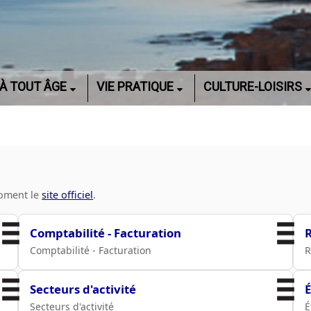
À TOUT ÂGE
VIE PRATIQUE
CULTURE-LOISIRS
moment le
site officiel
.
Comptabilité - Facturation
Comptabilité - Facturation
R
Secteurs d'activité
É
Secteurs d'activité
É