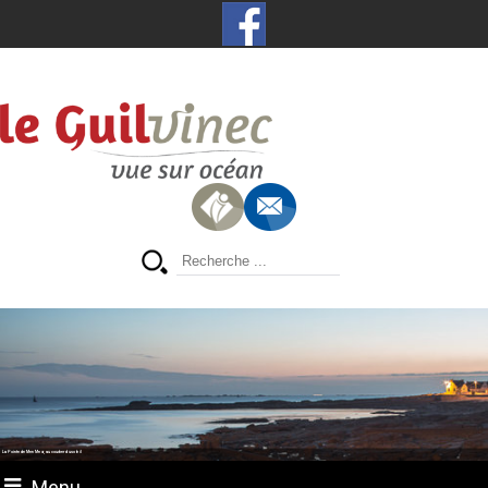
La Pointe de Men Meur, au coucher du soleil
Menu