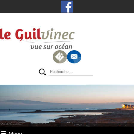
La Pointe de Men Meur, au coucher du soleil
Menu