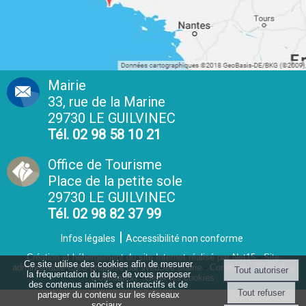
Mairie
33, rue de la Marine
29730 LE GUILVINEC
Tél. 02 98 58 10 21
Office de Tourisme
Place de la petite sole
29730 LE GUILVINEC
Tél. 02 98 82 37 99
Infos légales
Accessibilité non conforme
Création et hébergement du site Internet réalisé par Net15
-
Site
Ce site utilise des cookies afin de mesurer
administrable CMS propulsé par WebSee Mairie
-
Conditions Générales
la fréquentation du site, de vous proposer
d'Utilisation
-
Gérer les cookies
des contenus animés et interactifs et de
partager du contenu sur les réseaux
sociaux.