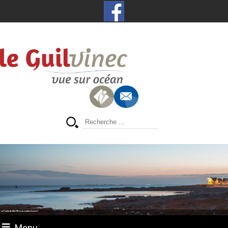
La Pointe de Men Meur, au coucher du soleil
Menu