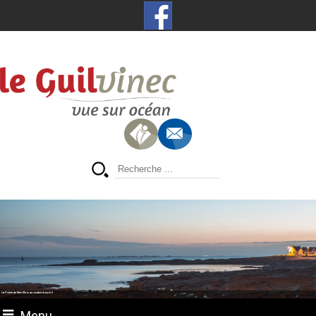
La Pointe de Men Meur, au coucher du soleil
Menu