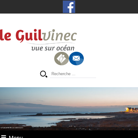
La Pointe de Men Meur, au coucher du soleil
Menu