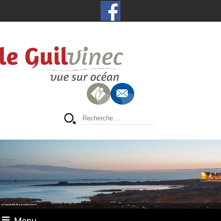
La Pointe de Men Meur, au coucher du soleil
Menu