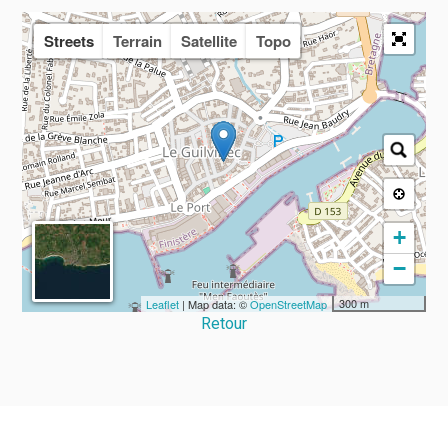
Streets
Terrain
Satellite
Topo
+
−
300 m
Leaflet
| Map data: ©
OpenStreetMap
Retour