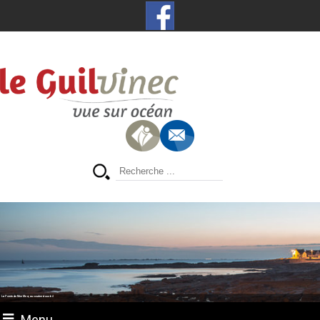
La Pointe de Men Meur, au coucher du soleil
Menu