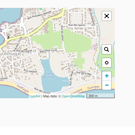
+
−
300 m
Leaflet
| Map data: ©
OpenStreetMap