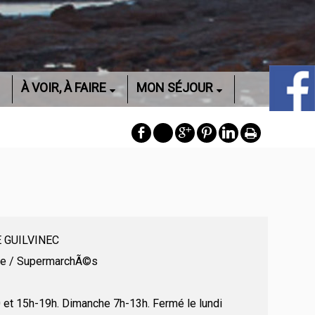
À VOIR, À FAIRE
MON SÉJOUR
ger Guillamet 29730 LE GUILVINEC
re / SupermarchÃ©s
Du mardi au samedi, 7h-13h30 et 15h-19h. Dimanche 7h-13h. Fermé le lundi