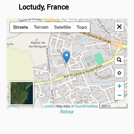
Loctudy, France
Streets
Terrain
Satellite
Topo
+
−
300 m
Leaflet
| Map data: ©
OpenStreetMap
Retour