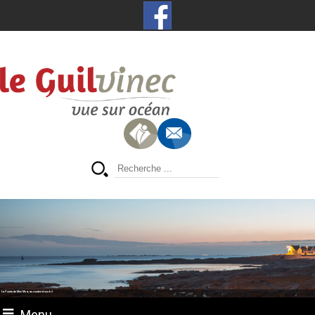
La Pointe de Men Meur, au coucher du soleil
Menu