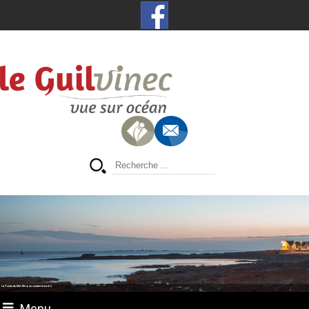
La Pointe de Men Meur, au coucher du soleil
Menu