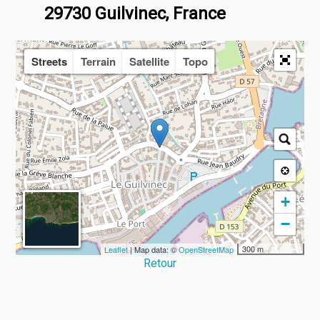
29730 Guilvinec, France
Streets
Terrain
Satellite
Topo
+
−
300 m
Leaflet
| Map data: ©
OpenStreetMap
Retour