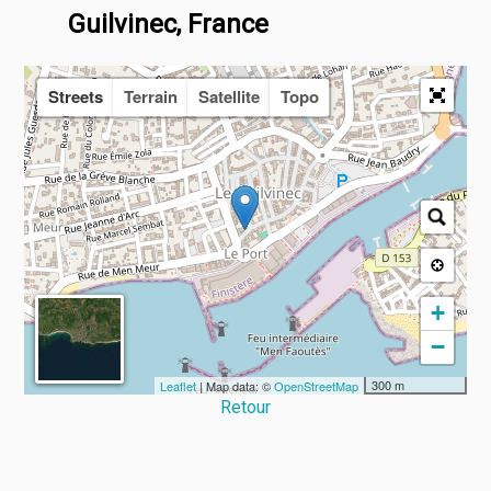
Guilvinec, France
Streets
Terrain
Satellite
Topo
+
−
300 m
Leaflet
| Map data: ©
OpenStreetMap
Retour