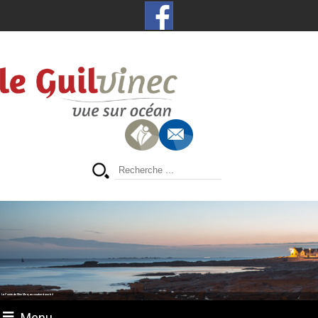
La Pointe de Men Meur, au coucher du soleil
Menu