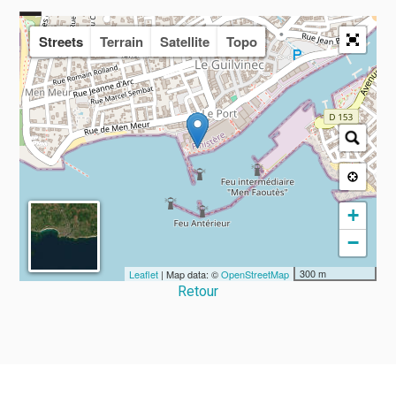
Streets
Terrain
Satellite
Topo
+
−
300 m
Leaflet
| Map data: ©
OpenStreetMap
Retour