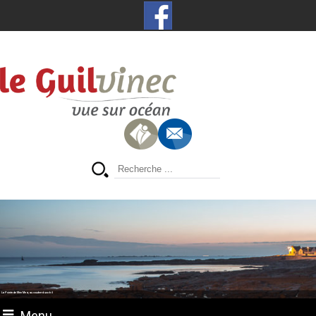
La Pointe de Men Meur, au coucher du soleil
Menu