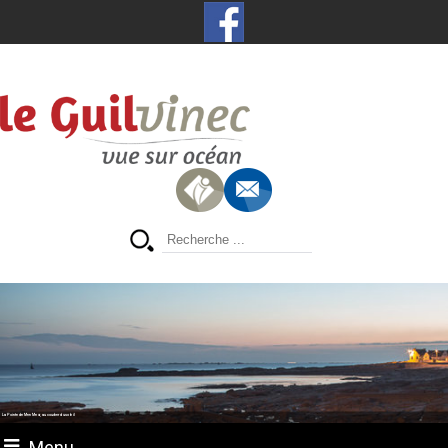
La Pointe de Men Meur, au coucher du soleil
Menu