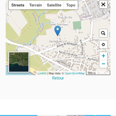
Streets
Terrain
Satellite
Topo
+
−
300 m
Leaflet
| Map data: ©
OpenStreetMap
Retour