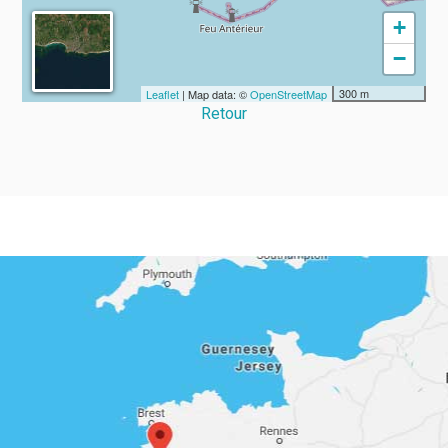
+
−
300 m
Leaflet
| Map data: ©
OpenStreetMap
Retour