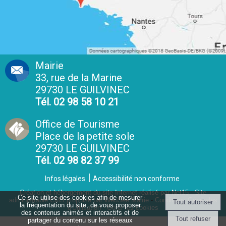
Mairie
33, rue de la Marine
29730 LE GUILVINEC
Tél. 02 98 58 10 21
Office de Tourisme
Place de la petite sole
29730 LE GUILVINEC
Tél. 02 98 82 37 99
Infos légales
Accessibilité non conforme
Création et hébergement du site Internet réalisé par Net15
-
Site
Ce site utilise des cookies afin de mesurer
administrable CMS propulsé par WebSee Mairie
-
Conditions Générales
la fréquentation du site, de vous proposer
d'Utilisation
-
Gérer les cookies
des contenus animés et interactifs et de
partager du contenu sur les réseaux