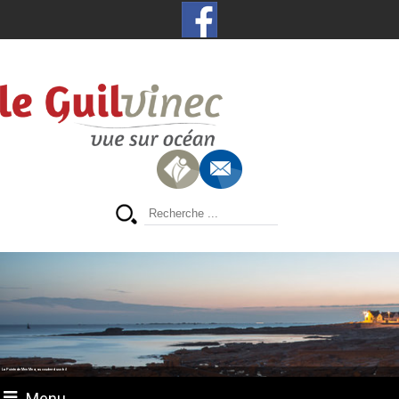
La Pointe de Men Meur, au coucher du soleil
Menu