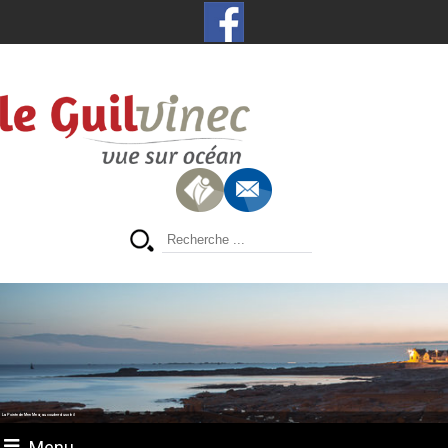
La Pointe de Men Meur, au coucher du soleil
Menu