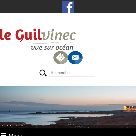
La Pointe de Men Meur, au coucher du soleil
Menu