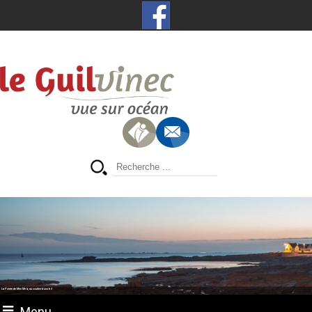
La Pointe de Men Meur, au coucher du soleil
Menu