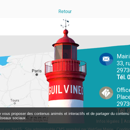
Retour
Mair
33, r
2973
Tél. 
Offic
Place
2973
Tél. 
de vous proposer des contenus animés et interactifs et de partager du contenu 
éseaux sociaux.
Infos légales
Acc
isé par Net15
-
Site administrable CMS propulsé par WebSee Mairie
-
Conditio