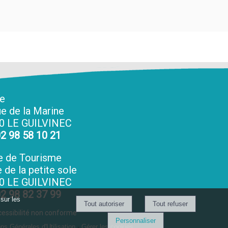
ie
ue de la Marine
0 LE GUILVINEC
02 98 58 10 21
e de Tourisme
 de la petite sole
0 LE GUILVINEC
02 98 82 37 99
sur les
essibilité non conforme
Personnaliser
ns Générales d'Utilisation
-
Gérer les cookies