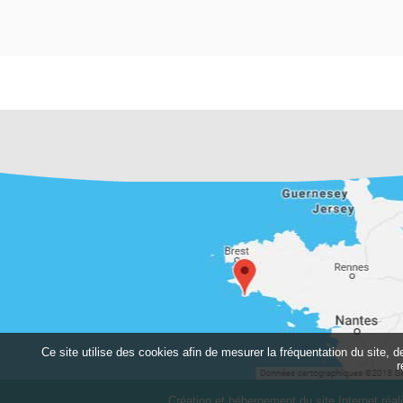
Ce site utilise des cookies afin de mesurer la fréquentation du site, 
r
Création et hébergement du site Internet réal