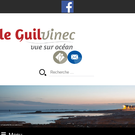
La Pointe de Men Meur, au coucher du soleil
Menu