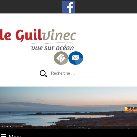
La Pointe de Men Meur, au coucher du soleil
Menu