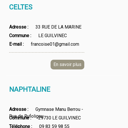
CELTES
Adresse
33 RUE DE LA MARINE
Commune
LE GUILVINEC
E-mail
francoise01@gmail.com
NAPHTALINE
Adresse
Gymnase Manu Berrou -
Rue de Rufoligou
Commune
29730 LE GUILVINEC
Téléphone
09 83 59 98 55