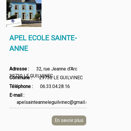
APEL ECOLE SAINTE-
ANNE
Adresse
32, rue Jeanne d'Arc
29730 LE GUILVINEC
Commune
29730 LE GUILVINEC
Téléphone
06.33.04.28.16
E-mail
apelsainteanneleguilvinec@gmail.com