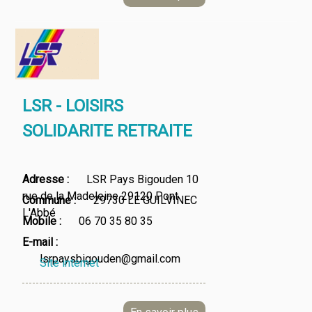
LSR - LOISIRS
SOLIDARITE RETRAITE
Adresse
LSR Pays Bigouden 10
rue de la Madeleine 29120 Pont
Commune
29730 LE GUILVINEC
L'Abbé
Mobile
06 70 35 80 35
E-mail
lsrpaysbigouden@gmail.com
Site internet