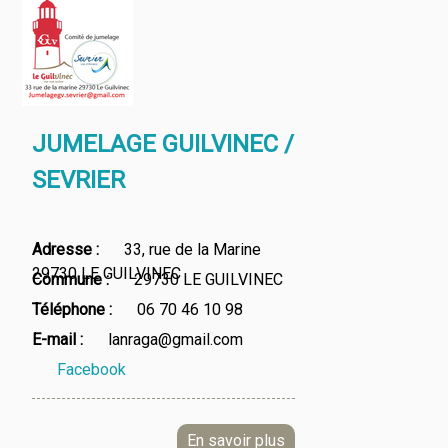
JUMELAGE GUILVINEC /
SEVRIER
Adresse
33, rue de la Marine
29730 LE GUILVINEC
Commune
29730 LE GUILVINEC
Téléphone
06 70 46 10 98
E-mail
lanraga@gmail.com
Facebook