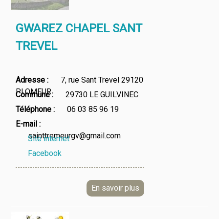
GWAREZ CHAPEL SANT
TREVEL
Adresse
7, rue Sant Trevel 29120
PLOMEUR
Commune
29730 LE GUILVINEC
Téléphone
06 03 85 96 19
E-mail
sainttremeurgv@gmail.com
Site internet
Facebook