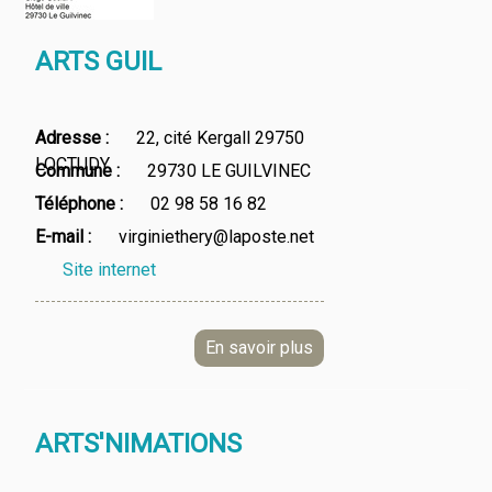
ARTS GUIL
Adresse
22, cité Kergall 29750
LOCTUDY
Commune
29730 LE GUILVINEC
Téléphone
02 98 58 16 82
E-mail
virginiethery@laposte.net
Site internet
ARTS'NIMATIONS