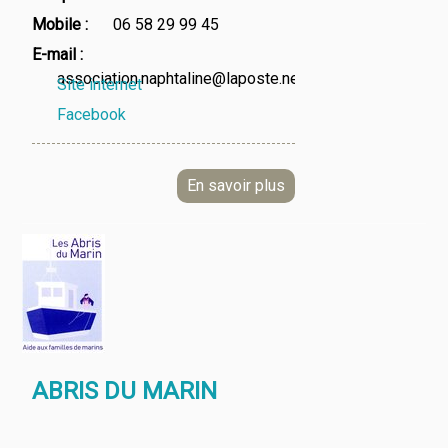
Mobile
06 58 29 99 45
E-mail
association.naphtaline@laposte.net
Site internet
Facebook
ABRIS DU MARIN