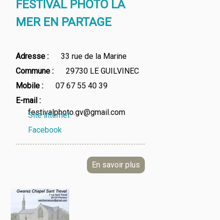
FESTIVAL PHOTO LA
MER EN PARTAGE
Adresse
33 rue de la Marine
Commune
29730 LE GUILVINEC
Mobile
07 67 55 40 39
E-mail
festivalphoto.gv@gmail.com
Site internet
Facebook