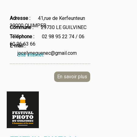
Adresse
41,rue de Kerfeunteun
29000 QUIMPER
Commune
29730 LE GUILVINEC
Téléphone
02 98 95 22 74 / 06
60 96 63 66
E-mail
jocelyneguenec@gmail.com
Site internet