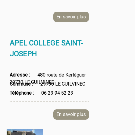
APEL COLLEGE SAINT-
JOSEPH
Adresse
480 route de Kerléguer
29730 LE GUILVINEC
Commune
29730 LE GUILVINEC
Téléphone
06 23 94 52 23