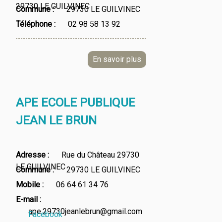
29730 LE GUILVINEC
Commune
29730 LE GUILVINEC
Téléphone
02 98 58 13 92
APE ECOLE PUBLIQUE
JEAN LE BRUN
Adresse
Rue du Château 29730
LE GUILVINEC
Commune
29730 LE GUILVINEC
Mobile
06 64 61 34 76
E-mail
ape.29730jeanlebrun@gmail.com
Facebook