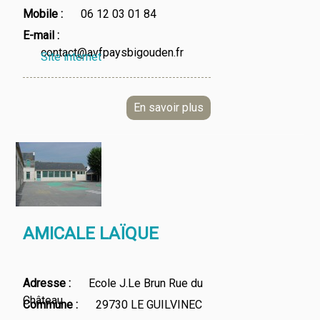
Mobile
06 12 03 01 84
E-mail
contact@avfpaysbigouden.fr
Site internet
AMICALE LAÏQUE
Adresse
Ecole J.Le Brun Rue du
Château
Commune
29730 LE GUILVINEC