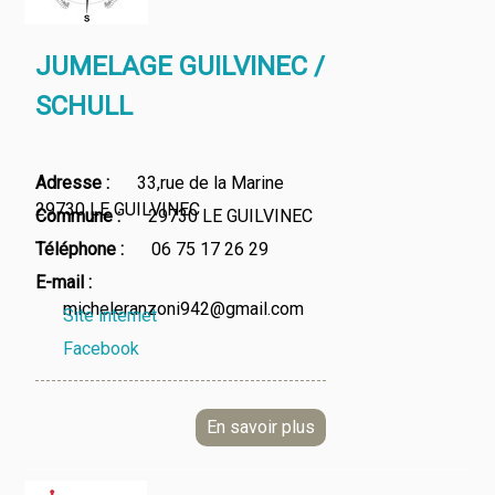
JUMELAGE GUILVINEC /
SCHULL
Adresse
33,rue de la Marine
29730 LE GUILVINEC
Commune
29730 LE GUILVINEC
Téléphone
06 75 17 26 29
E-mail
micheleranzoni942@gmail.com
Site internet
Facebook