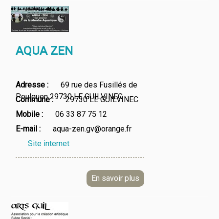
AQUA ZEN
Adresse
69 rue des Fusillés de
Poulguen 29730 LE GUILVINEC
Commune
29730 LE GUILVINEC
Mobile
06 33 87 75 12
E-mail
aqua-zen.gv@orange.fr
Site internet